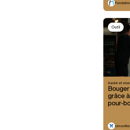
Fondatio
Outil
Santé et mie
Bouger
grâce à
pour-b
circonfl