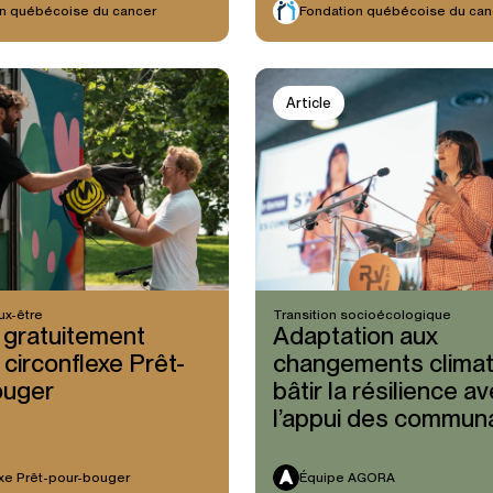
n québécoise du cancer
Fondation québécoise du can
Article
ux-être
Transition socioécologique
 gratuitement
Adaptation aux
 circonflexe Prêt-
changements climat
ouger
bâtir la résilience a
l’appui des commun
exe Prêt-pour-bouger
Équipe AGORA