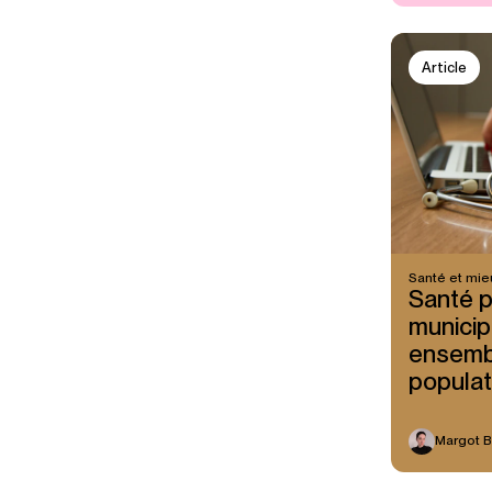
Article
Santé et mie
Santé p
municipa
ensembl
populat
Margot 