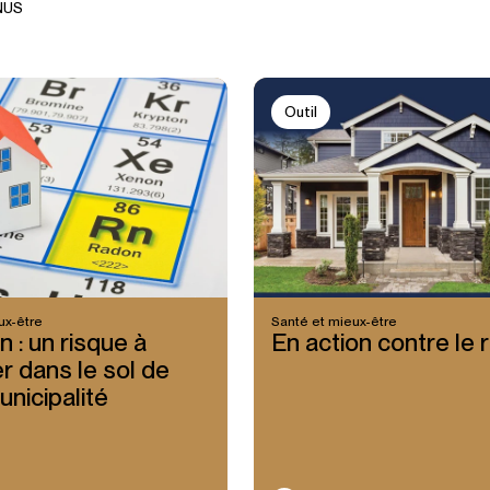
NU
S
Outil
ux-être
Santé et mieux-être
n : un risque à
En action contre le 
er dans le sol de
unicipalité