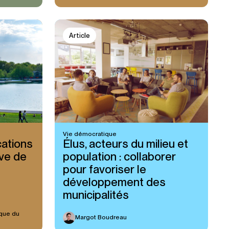
Article
Vie démocratique
cations
Élus, acteurs du milieu et
ive de
population : collaborer
pour favoriser le
développement des
municipalités
ique du
Margot Boudreau