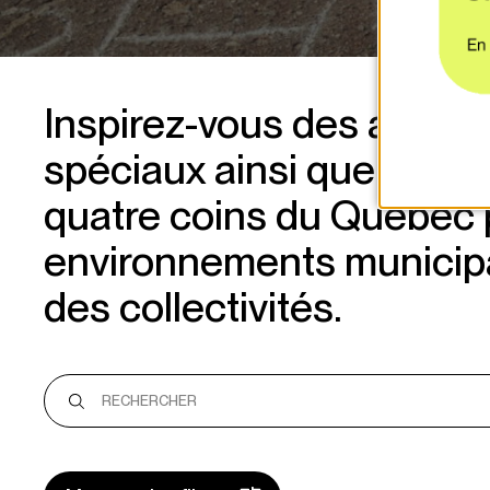
Inspirez-vous des articles
spéciaux ainsi que d’étu
quatre coins du Québec 
environnements municipa
des collectivités.