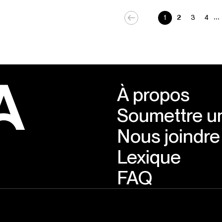
...
1
2
3
4
À propos
Soumettre un
Nous joindre
Lexique
FAQ