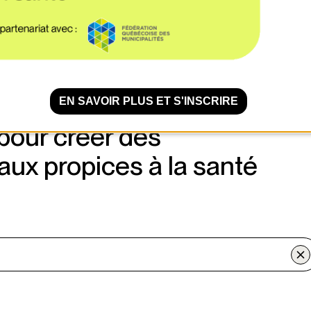
, des outils, des dossiers
des de cas réalisés aux
EN SAVOIR PLUS ET S'INSCRIRE
pour créer des
ux propices à la santé