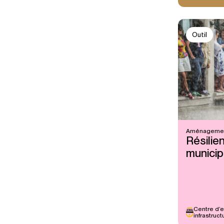
Outil
Aménagemen
Résilie
munici
Centre d’e
infrastruc