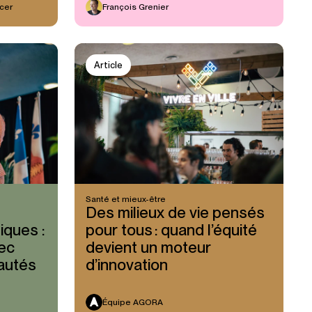
cer
François Grenier
Article
Santé et mieux-être
Des milieux de vie pensés
iques :
pour tous : quand l’équité
vec
devient un moteur
autés
d’innovation
Équipe AGORA