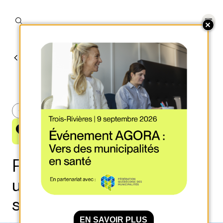
RETOUR AUX OUTILS ET ACTUALITÉS
Outils
SANTÉ ET MIEUX-ÊTRE
SANTÉ ET MIEUX-ÊTRE
Répertoire de publications
utiles une perspective de
santé publique
EN SAVOIR PLUS