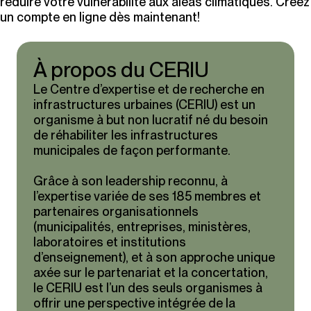
réduire votre vulnérabilité aux aléas climatiques. Créez
un compte en ligne dès maintenant!
À propos du CERIU
Le Centre d’expertise et de recherche en
infrastructures urbaines (CERIU) est un
organisme à but non lucratif né du besoin
de réhabiliter les infrastructures
municipales de façon performante.
Grâce à son leadership reconnu, à
l’expertise variée de ses 185 membres et
partenaires organisationnels
(municipalités, entreprises, ministères,
laboratoires et institutions
d’enseignement), et à son approche unique
axée sur le partenariat et la concertation,
le CERIU est l’un des seuls organismes à
offrir une perspective intégrée de la