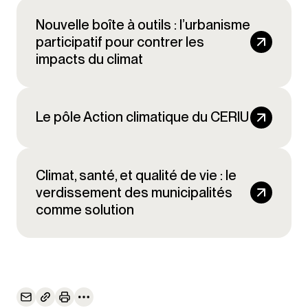
Découvrez l’expertise du CERIU
en infrastructures urbaines,
Nouvelle boîte à outils : l’urbanisme
participatif pour contrer les
impacts du climat
Nouvelle boîte à outils :
Le pôle Action climatique du CERIU
l’urbanisme participatif pour
contrer les impacts du climat
Le pôle Action climatique du
Climat, santé, et qualité de vie : le
CERIU
verdissement des municipalités
comme solution
Climat, santé, et qualité de vie : le
verdissement des municipalités
comme solution