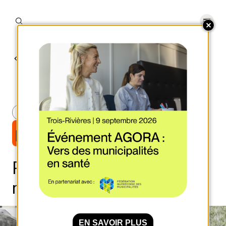
RETOUR AUX OUTILS ET ACTUALITÉS
Outils
AMÉNAGEMENT ET URBANISME
AMÉNAGEMENT ET URBANISME
Résilience des actifs
municipaux (RÉSAM)
EN SAVOIR PLUS