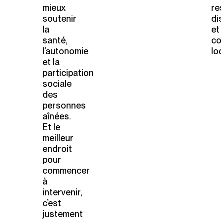
mieux
re
soutenir
di
la
et
santé,
co
l’autonomie
lo
et la
participation
sociale
des
personnes
aînées.
Et le
meilleur
endroit
pour
commencer
à
intervenir,
c’est
justement