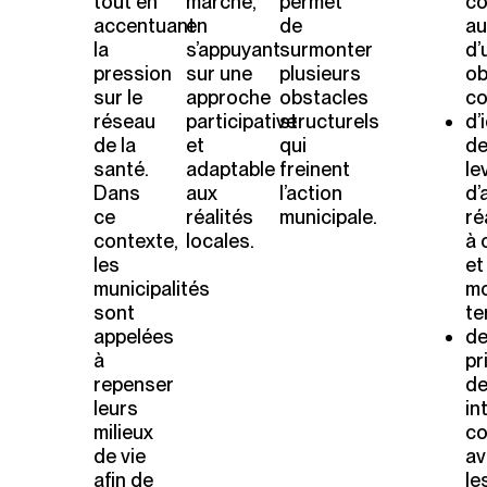
tout en
marche,
permet
co
accentuant
en
de
au
la
s’appuyant
surmonter
d’
pression
sur une
plusieurs
ob
sur le
approche
obstacles
c
réseau
participative
structurels
d’
de la
et
qui
d
santé.
adaptable
freinent
le
Dans
aux
l’action
d’
ce
réalités
municipale.
ré
contexte,
locales.
à 
les
et
municipalités
m
sont
te
appelées
d
à
pr
repenser
d
leurs
in
milieux
co
de vie
av
afin de
le