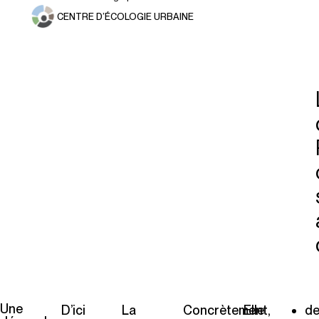
CENTRE D’ÉCOLOGIE URBAINE
Une
D’ici
La
Concrètement,
Elle
d