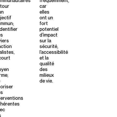
mmunautaires
fréquemment,
tour
car
un
elles
jectif
ont un
ommun;
fort
identifier
potentiel
es
d’impact
viers
sur la
action
sécurité,
alistes,
l’accessibilité
court
et la
qualité
oyen
des
rme;
milieux
e
de vie.
ioriser
es
terventions
hérentes
ec
s