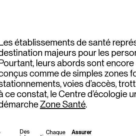
Les établissements de santé représ
destination majeurs pour les perso
Pourtant, leurs abords sont encore
conçus comme de simples zones fon
stationnements, voies d’accès, trot
à ce constat, le Centre d’écologie u
démarche
Zone Santé
.
Des
e
Chaque
Assurer