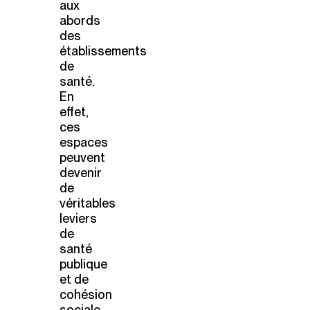
aux
abords
des
établissements
de
santé.
En
effet,
ces
espaces
peuvent
devenir
de
véritables
leviers
de
santé
publique
et de
cohésion
sociale.