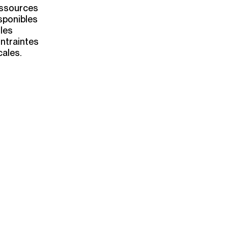
ssources
sponibles
 les
ntraintes
cales.