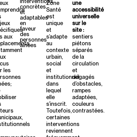
interventions
eux
Zone
une
concrètes
mprendre
Santé
accessibilité
et
s
est
universelle
adaptables
jeux
en
unique
sur le
faveur
écifiques
et
site :
des
és aux
s’adapte
sentiers
personnes
placements,
au
piétons
aînées
otamment
contexte
séparés
ux
urbain,
de la
cus
social
circulation
r les
et
et
rsonnes
institutionnel
dégagés
nées;
dans
d’obstacles,
e
lequel
rampes
biliser
elle
adaptées,
s
s’inscrit.
couleurs
teurs
Toutefois,
contrastées.
nicipaux,
certaines
stitutionnels
interventions
reviennent