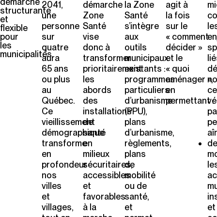
démarche
2041,
démarche
la Zone
agit à
mi
structurante
une
Zone
Santé
la fois
co
et
personne
Santé
s’intègre
sur le
le
flexible
pour
sur
vise
aux
« comment
en
les
quatre
donc à
outils
décider »
sp
municipalités
aura
transformer
municipaux
et le
li
65 ans
prioritairement
existants :
« quoi
dé
ou plus
les
programmes
aménager »,
n
au
abords
particuliers
en
ce
Québec.
des
d’urbanisme
permettant :
vé
Ce
installations
(PPU),
pa
vieillissement
de
plans
pe
démographique
santé
d’urbanisme,
aî
transforme
en
règlements,
d
en
milieux
plans
mo
profondeur
sécuritaires,
de
le
nos
accessibles
mobilité
ac
villes
et
ou de
mu
et
favorables
santé,
in
villages,
à la
et
et